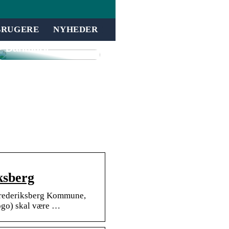
inkassovirksomh
ed jeres
forretning med
BRUGERE
NYHEDER
inddrivelse i
Danmark
ksberg
Frederiksberg Kommune,
ogo) skal være …