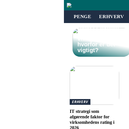
PENGE
ERHVERV
Hvad er uvildig
investeringsrådgi
vning – og
hvorfor er det
vigtigt?
ERHVERV
IT strategi som
afgørende faktor for
virksomhedens rating i
2026