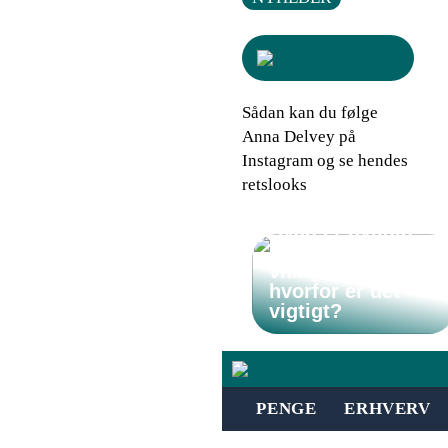
Sådan kan du følge
Anna Delvey på
Instagram og se hendes
retslooks
Hvad er uvildig
investeringsrådgi
vning – og
hvorfor er det
vigtigt?
PENGE
ERHVERV