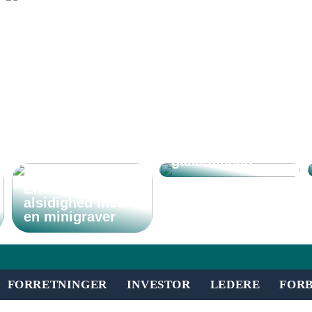
Derfor kan det
være fordelagtigt
at et eventbureau
står for din
virksomheds
gallamiddag
Effektivitet og
alsidighed med
en minigraver
FORRETNINGER
INVESTOR
LEDERE
FOR