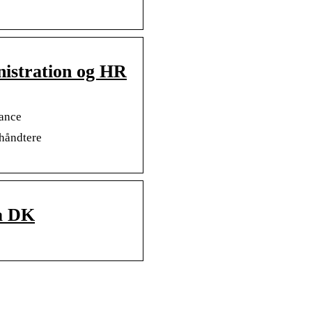
istration og HR
ance
 håndtere
a DK