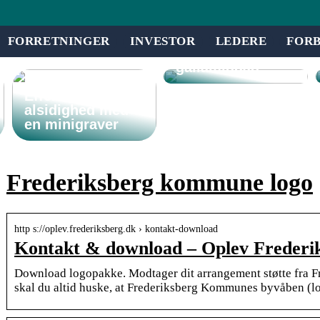
være fordelagtigt
at et eventbureau
står for din
FORRETNINGER
INVESTOR
LEDERE
FOR
virksomheds
gallamiddag
Effektivitet og
alsidighed med
en minigraver
Frederiksberg kommune logo
http s://oplev.frederiksberg.dk › kontakt-download
Kontakt & download – Oplev Frederi
Download logopakke. Modtager dit arrangement støtte fra 
skal du altid huske, at Frederiksberg Kommunes byvåben (l