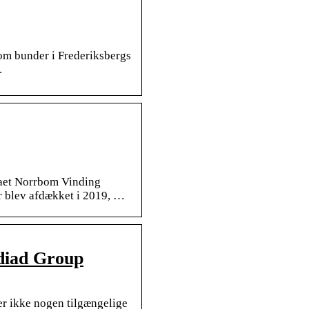
m bunder i Frederiksbergs
.
aet Norrbom Vinding
r blev afdækket i 2019, …
diad Group
r ikke nogen tilgængelige