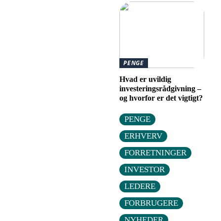
PENGE
Hvad er uvildig
investeringsrådgivning –
og hvorfor er det vigtigt?
PENGE
ERHVERV
FORRETNINGER
INVESTOR
LEDERE
FORBRUGERE
NYHEDER