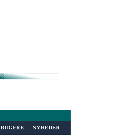
Sådan hjælper en
inkassovirksomh
ed jeres
forretning med
inddrivelse i
Danmark
BRUGERE
NYHEDER