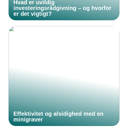
Hvad er uvildig
investeringsrådgivning – og hvorfor
er det vigtigt?
Effektivitet og alsidighed med en
minigraver