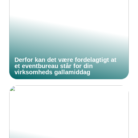
Derfor kan det være fordelagtigt at
et eventbureau står for din
virksomheds gallamiddag