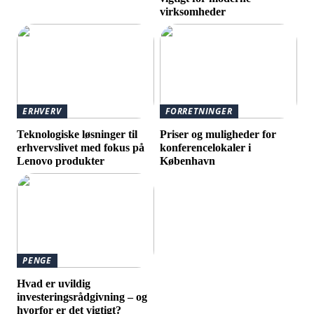
virksomheder
ERHVERV
FORRETNINGER
Teknologiske løsninger til
Priser og muligheder for
erhvervslivet med fokus på
konferencelokaler i
Lenovo produkter
København
PENGE
Hvad er uvildig
investeringsrådgivning – og
hvorfor er det vigtigt?