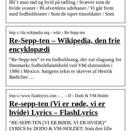
Bli’r man rød og hvid på tælling / Svæver som de
hvide svaner / På alverdens udebaner / Vi går frem
mod fodboldstater / Som de tapre tinsoldater / Som
http s://da.wikipedia.org › wiki › Re-Sepp-ten
Re-Sepp-ten – Wikipedia, den frie
encyklopædi
“Re-Sepp-ten” er en fodboldsang, der var slagsang for
Danmarks fodboldlandshold ved VM-slutrunden i
1986 i Mexico. Sangens tekst er skrevet af Henrik
Bødtcher …
http s://www.flashlyrics.com › … › D › Dodo & VM-Holdet
Re-sepp-ten (Vi er røde, vi er
hvide) Lyrics – FlashLyrics
“RE-SEPP-TEN (VI ER RØDE, VI ER HVIDE)”
LYRICS by DODO & VM-HOLDET: Som den lille