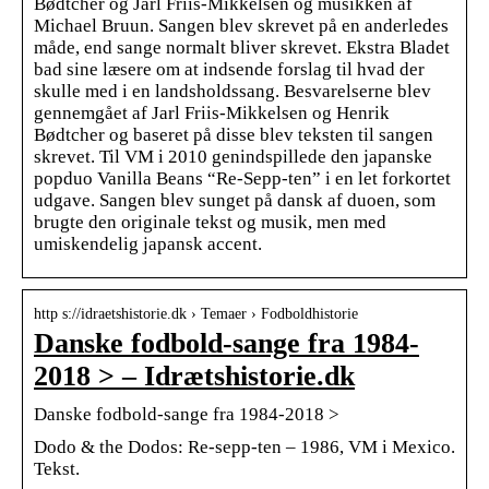
Bødtcher og Jarl Friis-Mikkelsen og musikken af
Michael Bruun. Sangen blev skrevet på en anderledes
måde, end sange normalt bliver skrevet. Ekstra Bladet
bad sine læsere om at indsende forslag til hvad der
skulle med i en landsholdssang. Besvarelserne blev
gennemgået af Jarl Friis-Mikkelsen og Henrik
Bødtcher og baseret på disse blev teksten til sangen
skrevet. Til VM i 2010 genindspillede den japanske
popduo Vanilla Beans “Re-Sepp-ten” i en let forkortet
udgave. Sangen blev sunget på dansk af duoen, som
brugte den originale tekst og musik, men med
umiskendelig japansk accent.
http s://idraetshistorie.dk › Temaer › Fodboldhistorie
Danske fodbold-sange fra 1984-
2018 > – Idrætshistorie.dk
Danske fodbold-sange fra 1984-2018 >
Dodo & the Dodos: Re-sepp-ten – 1986, VM i Mexico.
Tekst.