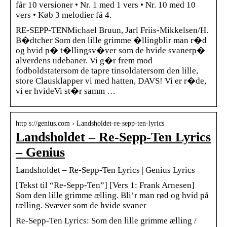
får 10 versioner • Nr. 1 med 1 vers • Nr. 10 med 10
vers • Køb 3 melodier få 4.
RE-SEPP-TENMichael Bruun, Jarl Friis-Mikkelsen/H.
B�dtcher Som den lille grimme �llingblir man r�d
og hvid p� t�llingsv�ver som de hvide svanerp�
alverdens udebaner. Vi g�r frem mod
fodboldstatersom de tapre tinsoldatersom den lille,
store Clausklapper vi med hatten, DAVS! Vi er r�de,
vi er hvideVi st�r samm …
http s://genius.com › Landsholdet-re-sepp-ten-lyrics
Landsholdet – Re-Sepp-Ten Lyrics
– Genius
Landsholdet – Re-Sepp-Ten Lyrics | Genius Lyrics
[Tekst til “Re-Sepp-Ten”] [Vers 1: Frank Arnesen]
Som den lille grimme ælling. Bli’r man rød og hvid på
tælling. Svæver som de hvide svaner
Re-Sepp-Ten Lyrics: Som den lille grimme ælling /