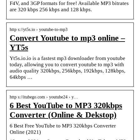
F4V, and 3GP formats for free! Available MP3 bitrates
are 320 kbps 256 kbps and 128 kbps.
http s://yt5s.io › youtube-to-mp3
Convert Youtube to mp3 online –
YT5s
Yt5s.io.io is a fastest mp3 downloader from youtube
today, allowing you to convert youtube to mp3 with
audio quality 320kbps, 256kbps, 192kbps, 128kbps,
64kbps …
http s://itubego.com › youtube24 › y…
6 Best YouTube to MP3 320kbps
Converter (Online & Dekstop)
6 Best Free YouTube to MP3 320kbps Converter
Online (2021)