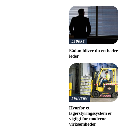
LEDERE
Sådan bliver du en bedre
leder
ERHVERV
Hvorfor et
lagerstyringssystem er
vigtigt for moderne
virksomheder