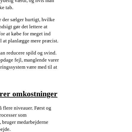
tydelig værdi, og hvis man
ke tab.
der sælger hurtigt, hvilke
ndsigt gør det lettere at
for at købe for meget ind
 at planlægge mere præcist.
an reducere spild og svind.
 opdage fejl, manglende varer
ringssystem være med til at
erer omkostninger
 flere niveauer. Først og
processer som
s, bruger medarbejderne
ejde.