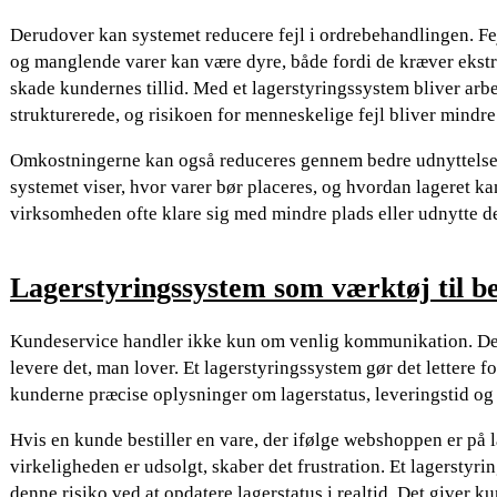
Derudover kan systemet reducere fejl i ordrebehandlingen. Fej
og manglende varer kan være dyre, både fordi de kræver ekstr
skade kundernes tillid. Med et lagerstyringssystem bliver ar
strukturerede, og risikoen for menneskelige fejl bliver mindre
Omkostningerne kan også reduceres gennem bedre udnyttelse 
systemet viser, hvor varer bør placeres, og hvordan lageret ka
virksomheden ofte klare sig med mindre plads eller udnytte d
Lagerstyringssystem som værktøj til b
Kundeservice handler ikke kun om venlig kommunikation. De
levere det, man lover. Et lagerstyringssystem gør det lettere 
kunderne præcise oplysninger om lagerstatus, leveringstid og 
Hvis en kunde bestiller en vare, der ifølge webshoppen er på 
virkeligheden er udsolgt, skaber det frustration. Et lagersty
denne risiko ved at opdatere lagerstatus i realtid. Det giver k