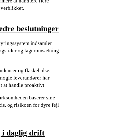
mmere at håndtere flere
overblikket.
bedre beslutninger
styringssystem indsamler
ngstider og lageromsætning.
endenser og flaskehalse.
t nogle leverandører har
t at handle proaktivt.
virksomheden baserer sine
s, og risikoen for dyre fejl
 daglig drift