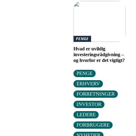
PENGE
Hvad er uvildig
investeringsrådgivning –
og hvorfor er det vigtigt?
PENGE
ERHVERV
FORRETNINGER
INVESTOR
LEDERE
FORBRUGERE
NYHEDER