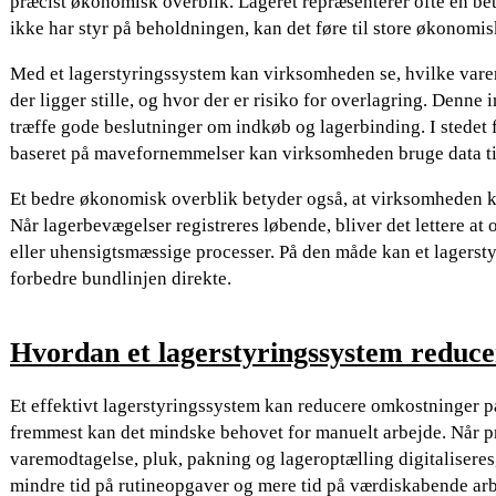
præcist økonomisk overblik. Lageret repræsenterer ofte en be
ikke har styr på beholdningen, kan det føre til store økonomis
Med et lagerstyringssystem kan virksomheden se, hvilke varer 
der ligger stille, og hvor der er risiko for overlagring. Denne i
træffe gode beslutninger om indkøb og lagerbinding. I stedet 
baseret på mavefornemmelser kan virksomheden bruge data til
Et bedre økonomisk overblik betyder også, at virksomheden k
Når lagerbevægelser registreres løbende, bliver det lettere at
eller uhensigtsmæssige processer. På den måde kan et lagersty
forbedre bundlinjen direkte.
Hvordan et lagerstyringssystem reduc
Et effektivt lagerstyringssystem kan reducere omkostninger på
fremmest kan det mindske behovet for manuelt arbejde. Når 
varemodtagelse, pluk, pakning og lageroptælling digitalisere
mindre tid på rutineopgaver og mere tid på værdiskabende arb