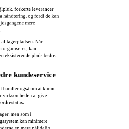
lpluk, forkerte leverancer
a håndtering, og fordi de kan
bejdsgangene mere
.
af lagerpladsen. Når
n organiseres, kan
en eksisterende plads bedre.
edre kundeservice
t handler også om at kunne
for virksomheden at give
ordrestatus.
lager, men som i
ringssystem kan minimere
underne en mere pålidelig