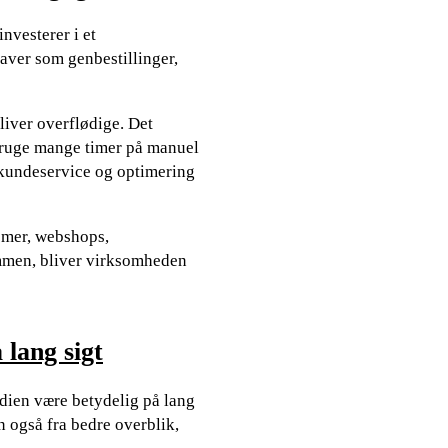
nvesterer i et
aver som genbestillinger,
iver overflødige. Det
t bruge mange timer på manuel
 kundeservice og optimering
emer, webshops,
ammen, bliver virksomheden
 lang sigt
dien være betydelig på lang
 også fra bedre overblik,