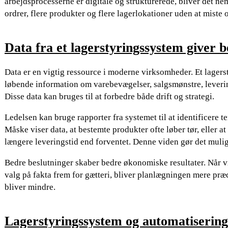
arbejdsprocesserne er digitale og strukturerede, bliver det ne
ordrer, flere produkter og flere lagerlokationer uden at miste 
Data fra et lagerstyringssystem giver 
Data er en vigtig ressource i moderne virksomheder. Et lager
løbende information om varebevægelser, salgsmønstre, leveri
Disse data kan bruges til at forbedre både drift og strategi.
Ledelsen kan bruge rapporter fra systemet til at identificere t
Måske viser data, at bestemte produkter ofte løber tør, eller a
længere leveringstid end forventet. Denne viden gør det mulig
Bedre beslutninger skaber bedre økonomiske resultater. Når 
valg på fakta frem for gætteri, bliver planlægningen mere præci
bliver mindre.
Lagerstyringssystem og automatisering i