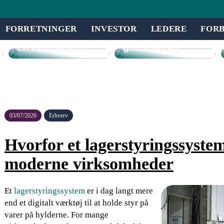
være fordelagtigt
at et eventbureau
Effektivitet og
står for din
FORRETNINGER
INVESTOR
LEDERE
FOR
alsidighed med
virksomheds
en minigraver
gallamiddag
03/07/2026
Erhverv
Hvorfor et lagerstyringssystem 
moderne virksomheder
Et
lagerstyringssystem
er i dag langt mere
end et digitalt værktøj til at holde styr på
varer på hylderne. For mange