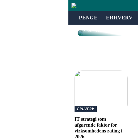
Hvad er uvildig
investeringsrådgi
vning – og
PENGE
ERHVERV
hvorfor er det
vigtigt?
ERHVERV
IT strategi som
afgørende faktor for
virksomhedens rating i
2026