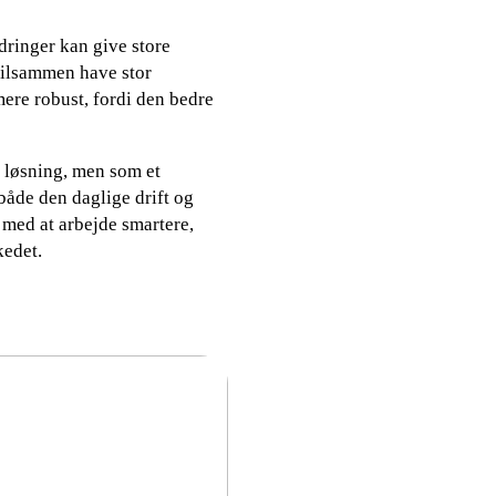
dringer kan give store
 tilsammen have stor
re robust, fordi den bedre
k løsning, men som et
 både den daglige drift og
med at arbejde smartere,
kedet.