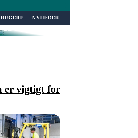
inkassovirksomh
ed jeres
forretning med
BRUGERE
NYHEDER
inddrivelse i
Danmark
er vigtigt for