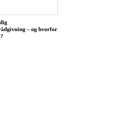
dig
rådgivning – og hvorfor
t?