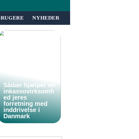
BRUGERE
NYHEDER
Sådan hjælper en
inkassovirksomh
ed jeres
forretning med
inddrivelse i
Danmark