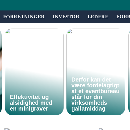
FORRETNINGER
INVESTOR
LEDERE
FOR
Derfor kan det
være fordelagtigt
at et eventbureau
Effektivitet og
står for din
alsidighed med
virksomheds
en minigraver
gallamiddag