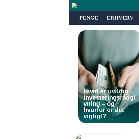
PENGE
ERHVERV
Hvad er uvildig
investeringsrådgi
vning – og
hvorfor er det
vigtigt?