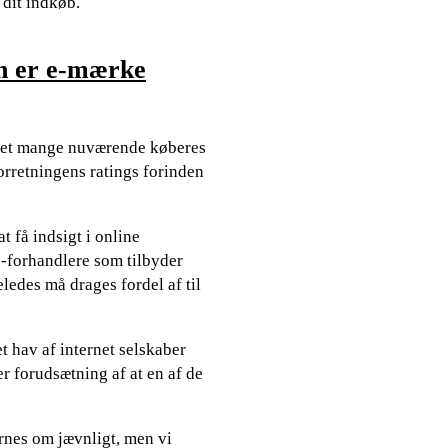
 dit indkøb.
n er e-mærke
re ret mange nuværende køberes
forretningens ratings forinden
t få indsigt i online
e-forhandlere som tilbyder
ledes må drages fordel af til
t hav af internet selskaber
r forudsætning af at en af de
rnes om jævnligt, men vi