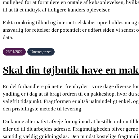
mulighed for at formulere en omtale af købsoplevelsen, hvilk
til at få et indtryk af tidligere kunders oplevelser.
Fakta omkring tilbud og internet selskaber opretholdes nu og d
ansvarlig for rettelser der potentielt er udført siden vi sene
data.
26/01/2022
Uncategorized
Skal din tøjbutik have en ma
En del forhandlere på nettet frembyder i vore dage diverse for
yndling er i dag at få bragt ordren til en pakkeshop, hvor du s
valgfrit tidspunkt. Fragtformen er altså ualmindeligt enkel, o
den prisbilligste metode til levering.
Du kunne alternativt afveje for og imod at bestille ordren til l
eller ud til dit arbejdes adresse. Fragtmuligheden bliver gern
samtidig vældig gnidningsløs. Den mindst kostelige fragtmulig