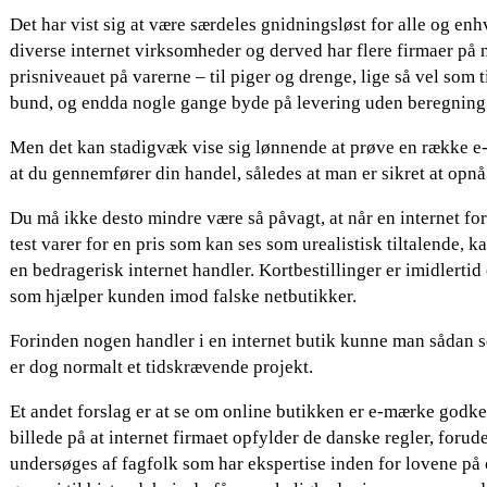
Det har vist sig at være særdeles gnidningsløst for alle og enhv
diverse internet virksomheder og derved har flere firmaer på n
prisniveauet på varerne – til piger og drenge, lige så vel som 
bund, og endda nogle gange byde på levering uden beregning
Men det kan stadigvæk vise sig lønnende at prøve en række e-h
at du gennemfører din handel, således at man er sikret at opnå 
Du må ikke desto mindre være så påvagt, at når en internet fo
test varer for en pris som kan ses som urealistisk tiltalende, k
en bedragerisk internet handler. Kortbestillinger er imidlertid
som hjælper kunden imod falske netbutikker.
Forinden nogen handler i en internet butik kunne man sådan s
er dog normalt et tidskrævende projekt.
Et andet forslag er at se om online butikken er e-mærke godken
billede på at internet firmaet opfylder de danske regler, forude
undersøges af fagfolk som har ekspertise inden for lovene på 