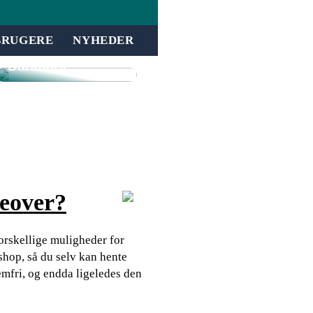
inkassovirksomh
ed jeres
forretning med
BRUGERE
NYHEDER
inddrivelse i
Danmark
keover?
orskellige muligheder for
shop, så du selv kan hente
emfri, og endda ligeledes den