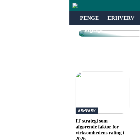
Hvad er uvildig
investeringsrådgi
vning – og
PENGE
ERHVERV
hvorfor er det
vigtigt?
ERHVERV
IT strategi som
afgørende faktor for
virksomhedens rating i
2026