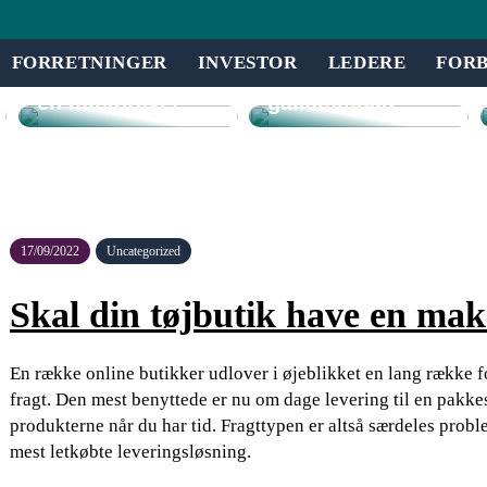
være fordelagtigt
at et eventbureau
Effektivitet og
står for din
FORRETNINGER
INVESTOR
LEDERE
FOR
alsidighed med
virksomheds
en minigraver
gallamiddag
17/09/2022
Uncategorized
Skal din tøjbutik have en ma
En række online butikker udlover i øjeblikket en lang række f
fragt. Den mest benyttede er nu om dage levering til en pakke
produkterne når du har tid. Fragttypen er altså særdeles probl
mest letkøbte leveringsløsning.