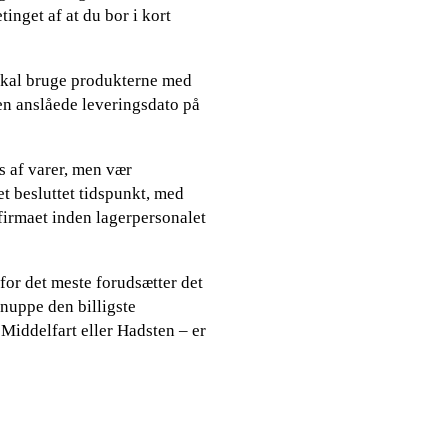
inget af at du bor i kort
 skal bruge produkterne med
den anslåede leveringsdato på
s af varer, men vær
t besluttet tidspunkt, med
tfirmaet inden lagerpersonalet
for det meste forudsætter det
snuppe den billigste
Middelfart eller Hadsten – er