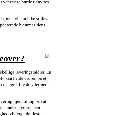
et ydermere burde udnyttes
a, men vi kan ikke stilles
st opdaterede hjemmesidens
keover?
skellige leveringsmidler. En
elv kan hente ordren på et
g i mange tilfælde ydermere
evering hjem til dig privat
e en anelse dyrere, men
hed vil dog i de fleste