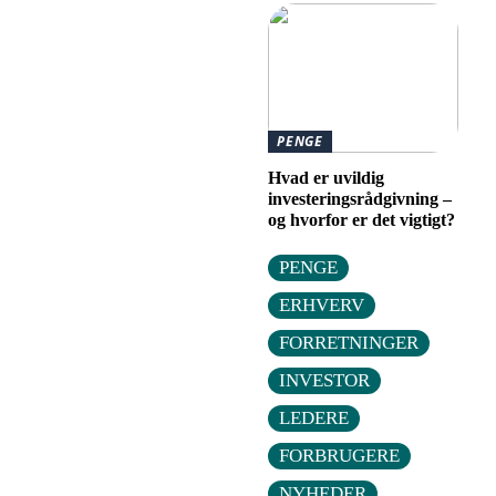
PENGE
Hvad er uvildig
investeringsrådgivning –
og hvorfor er det vigtigt?
PENGE
ERHVERV
FORRETNINGER
INVESTOR
LEDERE
FORBRUGERE
NYHEDER