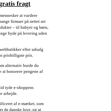
ratis fragt
e mennesker at vurdere
ange firmaer på nettet set
dukter – til babyer og børn,
gange byde på levering uden
e webbutikker efter udsalg
n prisbilligste pris.
Som alternativ burde du
de at honorere pengene af
tid tyde e-shoppens
de arbejde.
ificeret af e-mærket, som
er de danske love, og at