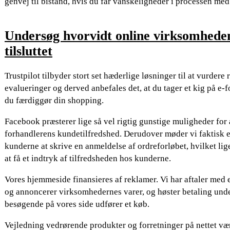
genvej til bistand, hvis du får vanskeligheder i processen med
Undersøg hvorvidt online virksomhede
tilsluttet
Trustpilot tilbyder stort set hæderlige løsninger til at vurde
evalueringer og derved anbefales det, at du tager et kig på e-
du færdiggør din shopping.
Facebook præsterer lige så vel rigtig gunstige muligheder for a
forhandlerens kundetilfredshed. Derudover møder vi faktisk 
kunderne at skrive en anmeldelse af ordreforløbet, hvilket lige
at få et indtryk af tilfredsheden hos kunderne.
Vores hjemmeside finansieres af reklamer. Vi har aftaler med e
og annoncerer virksomhedernes varer, og høster betaling unde
besøgende på vores side udfører et køb.
Vejledning vedrørende produkter og forretninger på nettet væ