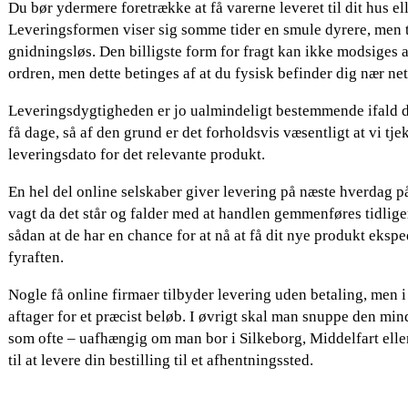
Du bør ydermere foretrække at få varerne leveret til dit hus el
Leveringsformen viser sig somme tider en smule dyrere, men 
gnidningsløs. Den billigste form for fragt kan ikke modsiges a
ordren, men dette betinges af at du fysisk befinder dig nær n
Leveringsdygtigheden er jo ualmindeligt bestemmende ifald d
få dage, så af den grund er det forholdsvis væsentligt at vi tj
leveringsdato for det relevante produkt.
En hel del online selskaber giver levering på næste hverdag p
vagt da det står og falder med at handlen gemmenføres tidliger
sådan at de har en chance for at nå at få dit nye produkt ekspe
fyraften.
Nogle få online firmaer tilbyder levering uden betaling, men i
aftager for et præcist beløb. I øvrigt skal man snuppe den min
som ofte – uafhængig om man bor i Silkeborg, Middelfart eller 
til at levere din bestilling til et afhentningssted.