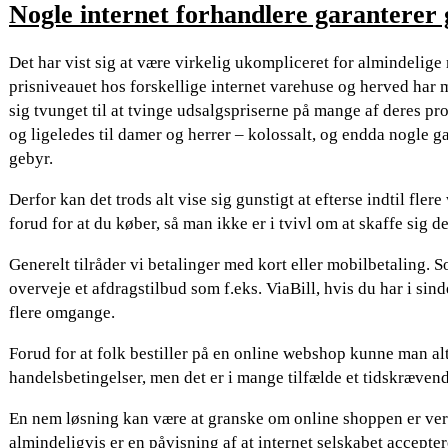
Nogle internet forhandlere garanterer g
Det har vist sig at være virkelig ukompliceret for almindelig
prisniveauet hos forskellige internet varehuse og herved har m
sig tvunget til at tvinge udsalgspriserne på mange af deres pro
og ligeledes til damer og herrer – kolossalt, og endda nogle 
gebyr.
Derfor kan det trods alt vise sig gunstigt at efterse indtil fler
forud for at du køber, så man ikke er i tvivl om at skaffe sig de
Generelt tilråder vi betalinger med kort eller mobilbetaling. 
overveje et afdragstilbud som f.eks. ViaBill, hvis du har i sin
flere omgange.
Forud for at folk bestiller på en online webshop kunne man al
handelsbetingelser, men det er i mange tilfælde et tidskræven
En nem løsning kan være at granske om online shoppen er ver
almindeligvis er en påvisning af at internet selskabet accepter