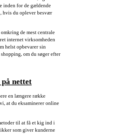
se inden for de gældende
, hvis du oplever besvær
 omkring de mest centrale
eret internet virksomheden
om helst opbevarer sin
n shopping, om du søger efter
 på nettet
icere en længere række
i, at du eksaminerer online
oder til at få et kig ind i
utikker som giver kunderne