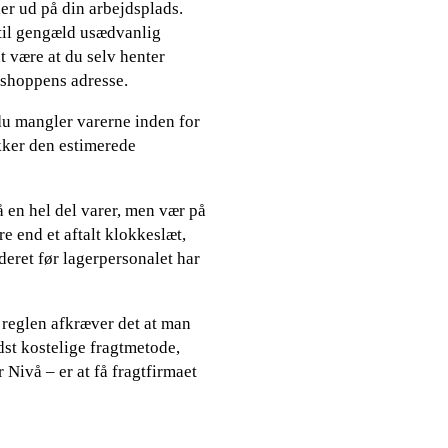
ler ud på din arbejdsplads.
til gengæld usædvanlig
t være at du selv henter
etshoppens adresse.
u mangler varerne inden for
ekker den estimerede
å en hel del varer, men vær på
e end et aftalt klokkeslæt,
deret før lagerpersonalet har
 reglen afkræver det at man
dst kostelige fragtmetode,
Nivå – er at få fragtfirmaet