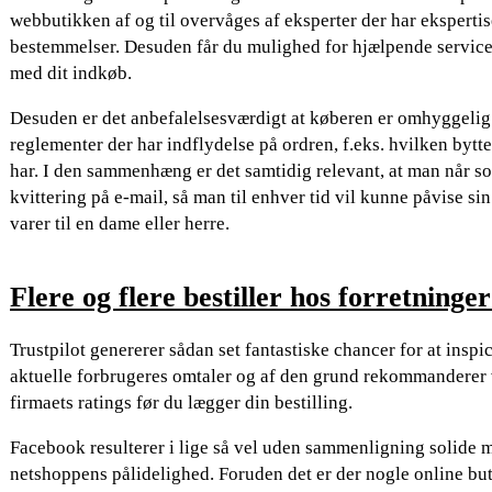
webbutikken af og til overvåges af eksperter der har eksperti
bestemmelser. Desuden får du mulighed for hjælpende service
med dit indkøb.
Desuden er det anbefalelsesværdigt at køberen er omhyggelig
reglementer der har indflydelse på ordren, f.eks. hvilken bytt
har. I den sammenhæng er det samtidig relevant, at man når s
kvittering på e-mail, så man til enhver tid vil kunne påvise si
varer til en dame eller herre.
Flere og flere bestiller hos forretninger
Trustpilot genererer sådan set fantastiske chancer for at insp
aktuelle forbrugeres omtaler og af den grund rekommanderer v
firmaets ratings før du lægger din bestilling.
Facebook resulterer i lige så vel uden sammenligning solide met
netshoppens pålidelighed. Foruden det er der nogle online b