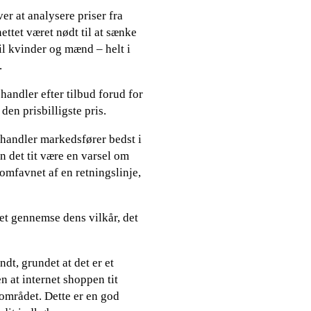
er at analysere priser fra
ettet været nødt til at sænke
til kvinder og mænd – helt i
.
andler efter tilbud forud for
den prisbilligste pris.
rhandler markedsfører bedst i
an det tit være en varsel om
 omfavnet af en retningslinje,
et gennemse dens vilkår, det
dt, grundet at det er et
n at internet shoppen tit
området. Dette er en god