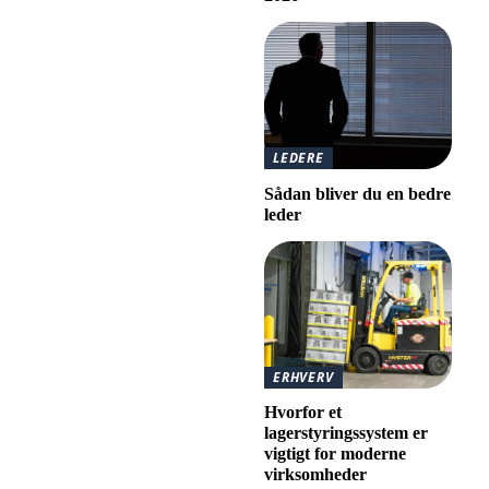
LEDERE
Sådan bliver du en bedre
leder
ERHVERV
Hvorfor et
lagerstyringssystem er
vigtigt for moderne
virksomheder